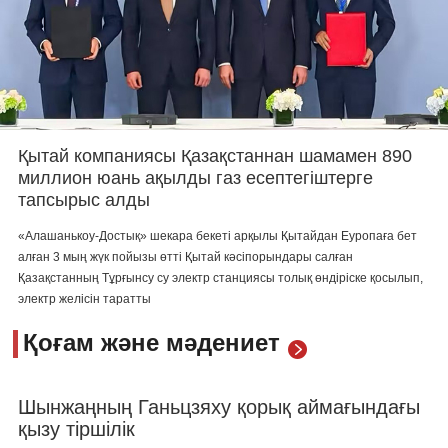
Қытай компаниясы Қазақстаннан шамамен 890
миллион юань ақылды газ есептегіштерге
тапсырыс алды
«Алашанькоу-Достық» шекара бекеті арқылы Қытайдан Еуропаға бет
алған 3 мың жүк пойызы өтті
Қытай кәсіпорындары салған
Қазақстанның Тұрғынсу су электр станциясы толық өндіріске қосылып,
электр желісін таратты
Қоғам және мәдениет
Шынжаңның Ганьцзяху қорық аймағындағы
қызу тіршілік