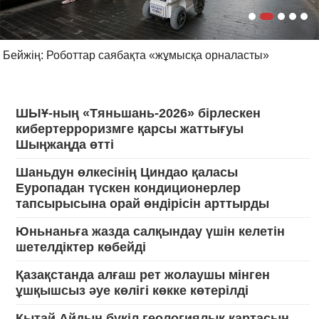
Бейжің: Роботтар саябақта «жұмысқа орналасты»
ШЫҰ-ның «Тяньшань-2026» бірлескен
кибертерроризмге қарсы жаттығуы
Шыңжаңда өтті
Шаньдун өлкесінің Циндао қаласы
Еуропадан түскен кондиционерлер
тапсырысына орай өндірісін арттырды
Юньнаньға жазда салқындау үшін келетін
шетелдіктер көбейді
Қазақстанда алғаш рет жолаушы мінген
ұшқышсыз әуе көлігі көкке көтерілді
Қытай Айдың бүкіл геологиялық картасын