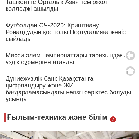
Ташкентте Орталық Азия теміржол
колледжі ашылды
Футболдан ӘЧ-2026: Криштиану
Роналдудың қос голы Португалияға жеңіс
сыйлады
Месси әлем чемпионаттары тарихындағы
үздік сұрмерген атанды
Дүниежүзілік банк Қазақстанға
цифрландыру және ЖИ
бағдарламасындағы негізгі серіктес болуды
ұсынды
Ғылым-техника және білім