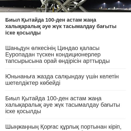
Биыл Қытайда 100-ден астам жаңа
халықаралық әуе жүк тасымалдау бағыты
іске қосылды
Шаньдун өлкесінің Циндао қаласы
Еуропадан түскен кондиционерлер
тапсырысына орай өндірісін арттырды
Юньнаньға жазда салқындау үшін келетін
шетелдіктер көбейді
Биыл Қытайда 100-ден астам жаңа
халықаралық әуе жүк тасымалдау бағыты
іске қосылды
Шыңжаңның Қорғас құрлық портынан кіріп,