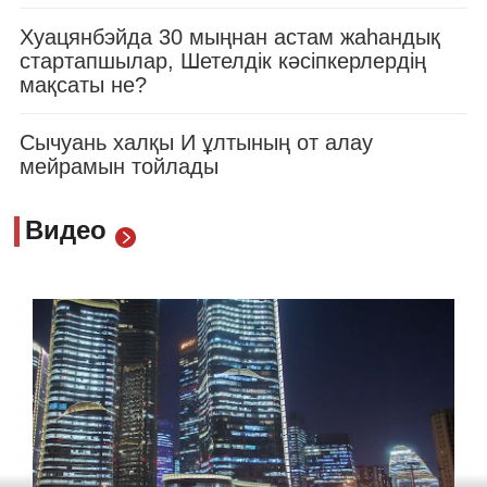
Хуацянбэйда 30 мыңнан астам жаһандық
стартапшылар, Шетелдік кәсіпкерлердің
мақсаты не?
Сычуань халқы И ұлтының от алау
мейрамын тойлады
Видео