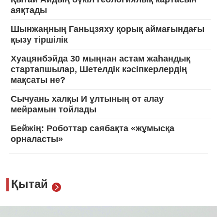
аяқтады
Шынжаңның Ганьцзяху қорық аймағындағы
қызу тіршілік
Хуацянбэйда 30 мыңнан астам жаһандық
стартапшылар, Шетелдік кәсіпкерлердің
мақсаты не?
Сычуань халқы И ұлтының от алау
мейрамын тойлады
Бейжің: Роботтар саябақта «жұмысқа
орналасты»
Қытай