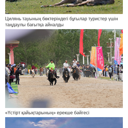
Цилянь тауының бөктеріндегі бұғылар туристер үшін
таңдаулы бағытқа айналды
«Үстірт қайықтарының» ерекше бәйгесі