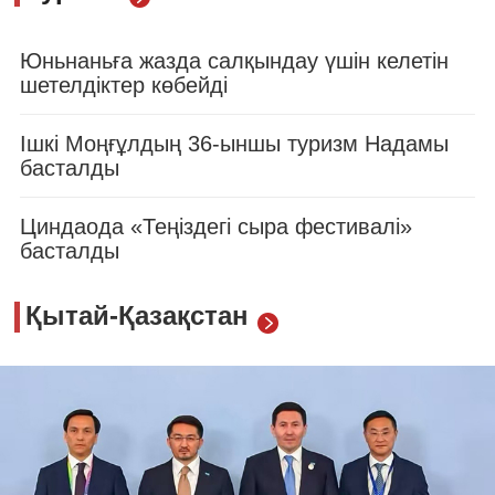
Юньнаньға жазда салқындау үшін келетін
шетелдіктер көбейді
Ішкі Моңғұлдың 36-ыншы туризм Надамы
басталды
Циндаода «Теңіздегі сыра фестивалі»
басталды
Қытай-Қазақстан