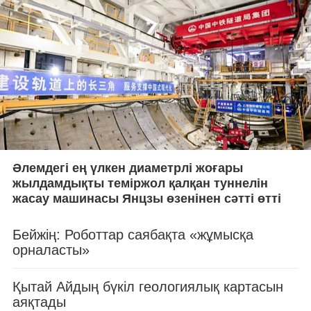
Әлемдегі ең үлкен диаметрлі жоғары
жылдамдықты теміржол қалқан туннелін
жасау машинасы Янцзы өзенінен сәтті өтті
Бейжің: Роботтар саябақта «жұмысқа
орналасты»
Қытай Айдың бүкіл геологиялық картасын
аяқтады