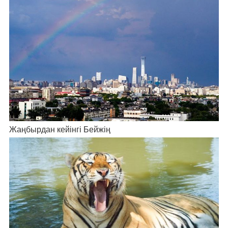
Жаңбырдан кейінгі Бейжің