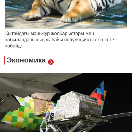
Қытайдағы маньжур жолбарыстары мен
қабыландарының жабайы популяциясы екі есеге
көбейді
Экономика