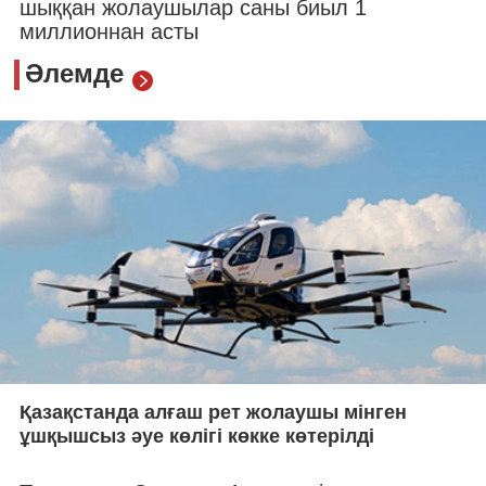
шыққан жолаушылар саны биыл 1
миллионнан асты
Әлемде
Қазақстанда алғаш рет жолаушы мінген
ұшқышсыз әуе көлігі көкке көтерілді