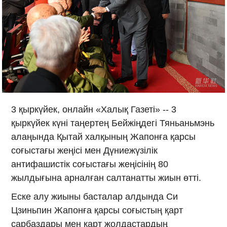
3 қыркүйек, онлайн «Халық Газеті» -- 3
қыркүйек күні таңертең Бейжіңдегі Тяньаньмэнь
алаңында Қытай халқының Жапонға қарсы
соғыстағы жеңісі мен Дүниежүзілік
антифашистік соғыстағы жеңісінің 80
жылдығына арналған салтанатты жиын өтті.
Еске алу жиыны басталар алдында Си
Цзиньпин Жапонға қарсы соғыстың қарт
сарбаздары мен қарт жолдастардың