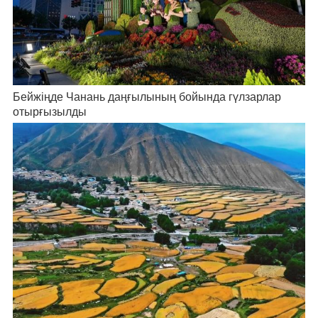
Бейжіңде Чанань даңғылының бойында гүлзарлар
отырғызылды