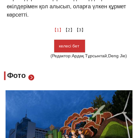
өкілдерімен қол алысып, оларға үлкен құрмет
көрсетті.
【1】
【2】
【3】
келесі бет
(Редактор:Ардақ Тұрсынтай,Deng Jie)
Фото