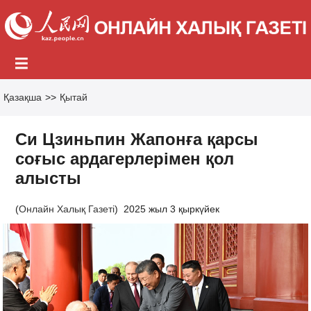
Қазақша
>>
Қытай
Си Цзиньпин Жапонға қарсы
соғыс ардагерлерімен қол
алысты
(
Онлайн Халық Газеті
)
2025 жыл 3 қыркүйек