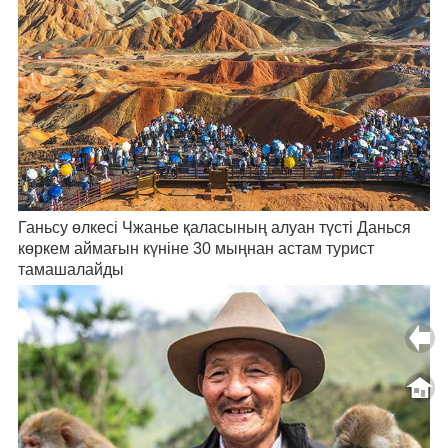
Ганьсу өлкесі Чжанье қаласының алуан түсті Данься
көркем аймағын күніне 30 мыңнан астам турист
тамашалайды