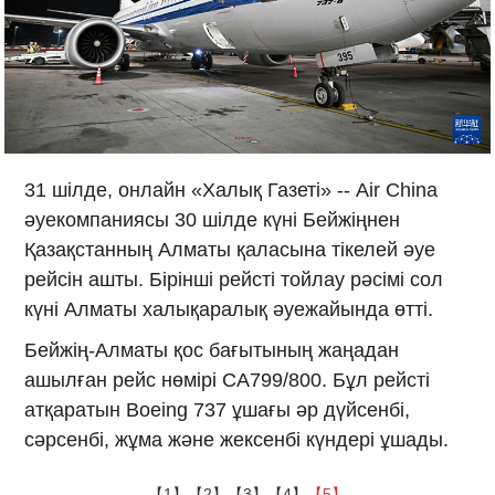
31 шілде, онлайн «Халық Газеті» -- Air China
әуекомпаниясы 30 шілде күні Бейжіңнен
Қазақстанның Алматы қаласына тікелей әуе
рейсін ашты. Бірінші рейсті тойлау рәсімі сол
күні Алматы халықаралық әуежайында өтті.
Бейжің-Алматы қос бағытының жаңадан
ашылған рейс нөмірі CA799/800. Бұл рейсті
атқаратын Boeing 737 ұшағы әр дүйсенбі,
сәрсенбі, жұма және жексенбі күндері ұшады.
【1】
【2】
【3】
【4】
【5】