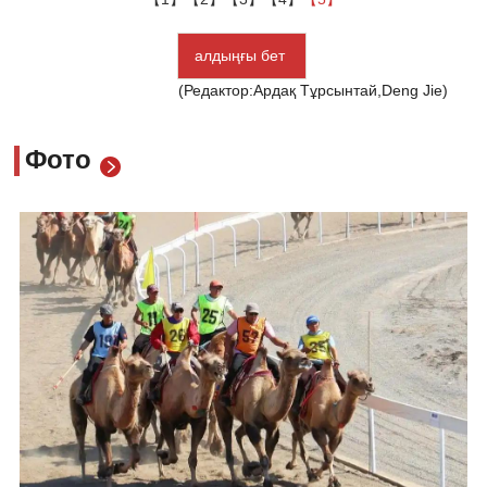
алдыңғы бет
(Редактор:Ардақ Тұрсынтай,Deng Jie)
Фото