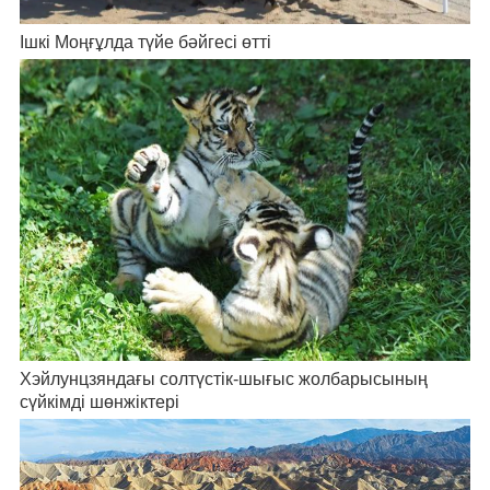
Ішкі Моңғұлда түйе бәйгесі өтті
Хэйлунцзяндағы солтүстік-шығыс жолбарысының
сүйкімді шөнжіктері