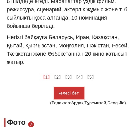
6 шілдеде өтеді. Марапаттар үздік фильм,
режиссура, сценарий, актерлік жұмыс және т. б.
сыйлықты қоса алғанда, 10 номинация
бойынша беріледі.
Негізгі байқауға Беларусь, Иран, Қазақстан,
Қытай, Қырғызстан, Моңғолия, Пәкістан, Ресей,
Тәжікстан және Өзбекстаннан 20 кино қатысып
жатыр.
【1】
【2】
【3】
【4】
【5】
келесі бет
(Редактор:Ардақ Тұрсынтай,Deng Jie)
Фото