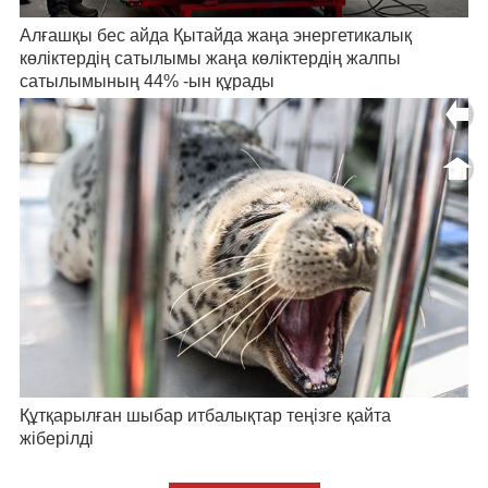
Алғашқы бес айда Қытайда жаңа энергетикалық
көліктердің сатылымы жаңа көліктердің жалпы
сатылымының 44% -ын құрады
Құтқарылған шыбар итбалықтар теңізге қайта
жіберілді