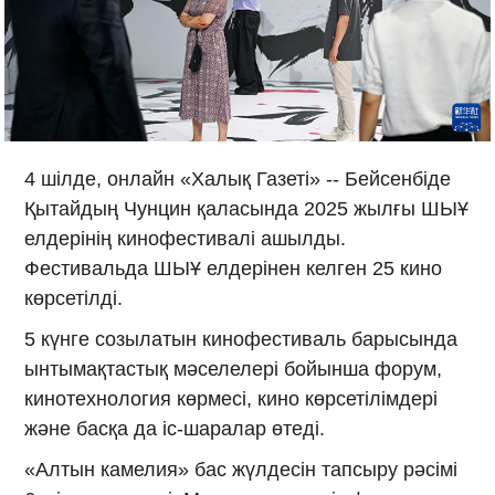
4 шілде, онлайн «Халық Газеті» -- Бейсенбіде
Қытайдың Чунцин қаласында 2025 жылғы ШЫҰ
елдерінің кинофестивалі ашылды.
Фестивальда ШЫҰ елдерінен келген 25 кино
көрсетілді.
5 күнге созылатын кинофестиваль барысында
ынтымақтастық мәселелері бойынша форум,
кинотехнология көрмесі, кино көрсетілімдері
және басқа да іс-шаралар өтеді.
«Алтын камелия» бас жүлдесін тапсыру рәсімі