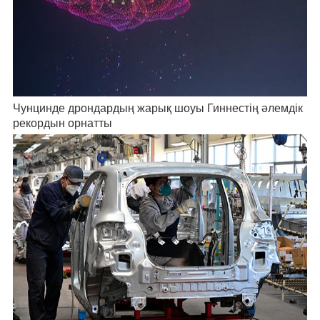
Чунцинде дрондардың жарық шоуы Гиннестің әлемдік
рекордын орнатты