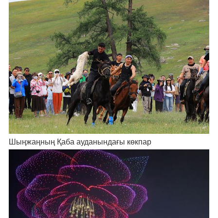
Шыңжаңның Қаба ауданындағы көкпар