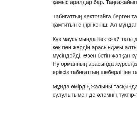
қамыс аралдар бар. Таңғажайып ө
Табиғаттың Көктоғайға берген т
қамтитын ең ірі кеніш. Ал мұнд
Күз маусымында Көктоғай тағы да
көк пен жердің арасындағы алтын
мүсіндейді. Өзен бетін жапқан к
Ну орманның арасында жүрсеңіз,
еріксіз табиғаттың шеберлігіне 
Мұнда өмірдің жалыны тасқындай
сұлулығымен де әлемнің түкпір-т