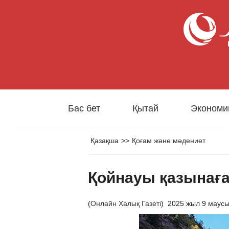
Бас бет
Қытай
Экономи
Қазақша
>>
Қоғам және мәдениет
Қойнауы қазынаға 
(
Онлайн Халық Газеті
)
2025 жыл 9 маус