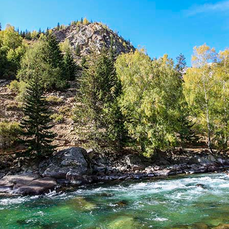
بي
한
Deu
Port
Kisw
Ital
Қазақ
ภาษ
Bahasa