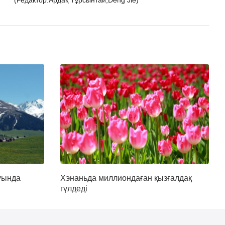
(Редактор:Ардақ Тұрсынтай,Deng Jie)
уында
Хэнаньда миллиондаған қызғалдақ
гүлдеді