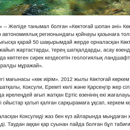
Ελλη
Tiếng
» -- Желіде танымал болған «Көктоғай шопан әні» Кө
 автономиялық регионындағы қойнауы қазынаға толы
دو
ығысқа қарай 50 шақырымдай жерде орналасқан Көкт
ажайып жартастарды, терең шатқалдарды, асау өзен
हिन
йда көптеген сирек кездесетін геологиялық ландшаф
ералды мұражай».
дегі мағынасы «көк иірім». 2012 жылы Көктоғай көркем
 шатқалы, Коксули, Еремті көлі және Қарсеңгір жер сі
да ирелеңдей ағып жатқан Ертіс өзенінің екі жағала
 ойыстар қатып қалған сарқырамаға ұқсап, керкем көрі
асқан Коксулиді жаз бен күз айларында мыңдаған ж
ді. Таудан аққан қар суынан пайда болған бұл табиғ