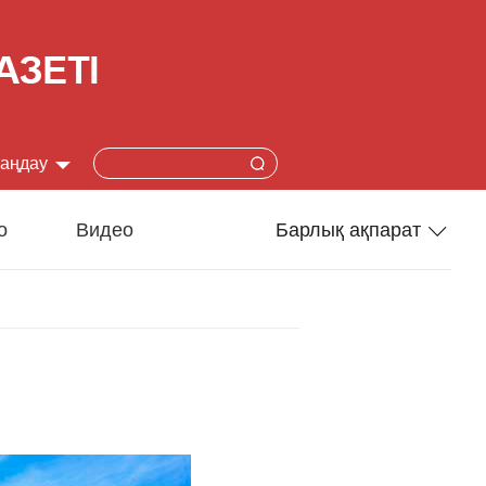
таңдау
简体
о
Видео
Барлық ақпарат
lish
Спорт
本語
Әлеумет
çais
Ғылым-техника
añol
Туризм
ский