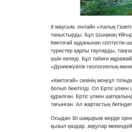
9 маусым, онлайн «Халық Газеті
таныстырды. Бұл Шыңжаң Ұйғыр
Көктоғай ауданынан солтүстік-ш
туристер қарлы тауларды, таңғ
үшін келеді. Бұл табиғи мұража
«Дүниежүзілік геологиялық-мин
«Көктоғай» сөзінің моңғұл тілін
болып бекітілді. Ол Ертіс үлкен
құралған. Ертіс үлкен шатқалын
тағынған. Ал жартастың бетіндегі
Осыдан 30 шақырым жерде орнал
қызыл қаздар, аққулар мекендей