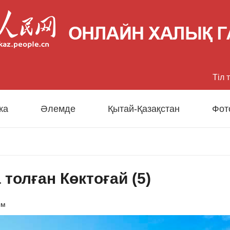
Тіл 
中文
ка
Әлемде
Қытай-Қазақстан
Фот
Eng
日
толған Көктоғай (5)
Fran
Esp
ым
Рус