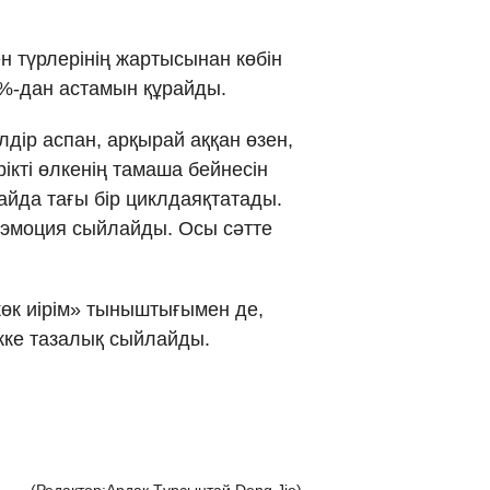
н түрлерінің жартысынан көбін
0%-дан астамын құрайды.
лдір аспан, арқырай аққан өзен,
ікті өлкенің тамаша бейнесін
ғайда тағы бір циклдаяқтатады.
н эмоция сыйлайды. Осы сәтте
көк иірім» тыныштығымен де,
екке тазалық сыйлайды.