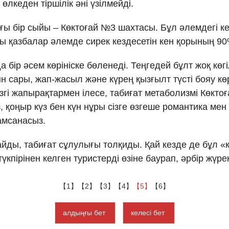
лкеден тіршілік әні үзілмейді.
ағы бір сыйы – Көктоғай №3 шахтасы. Бұл әлемдегі ке
ағы қазбалар әлемде сирек кездесетін кен қорының 9
 бір әсем көрініске бөленеді. Теңгедей бұлт жоқ көгі
 сары, жап-жасыл және күрең қызғылт түсті бояу көр
үзгі жапырақтармен ілесе, табиғат метаболизмі Көкто
 қоңыр күз бен күн нұры сізге өзгеше романтика ме
тамсанасыз.
ды, табиғат сұлулығы толқиды. Қай кезде де бұл «
үкпірінен келген туристерді өзіне баурап, әрбір жүр
【1】
【2】
【3】
【4】
【5】
【6】
алдыңғы бет
келесі бет