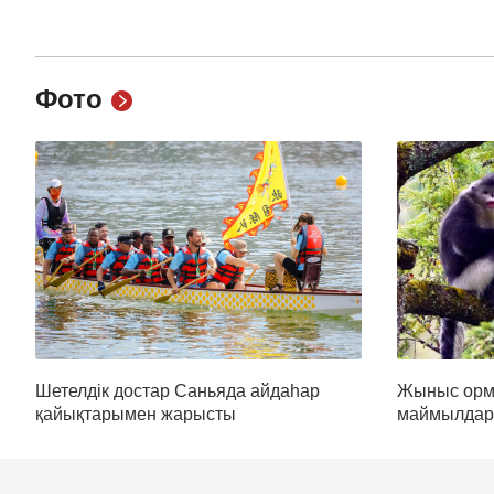
Фото
Шетелдік достар Саньяда айдаһар
Жыныс орм
қайықтарымен жарысты
маймылдар