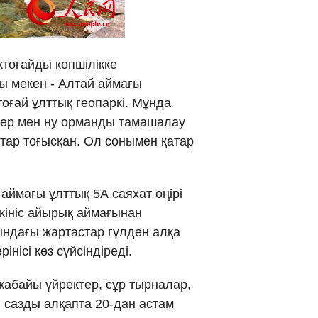
νικά
 Việt
ктоғайды көпшілікке
 мекен - Алтай аймағы
ار
оғай ұлттық геопаркі. Мұнда
дер мен ну орманды тамашалау
्दी
ттар тоғысқан. Ол сонымен қатар
 аймағы ұлттық 5А саяхат өңірі
лкініс айырық аймағынан
уындағы жартастар гүлден алқа
нісі көз сүйсіндіреді.
абайы үйректер, сұр тырналар,
и сазды алқапта 20-дан астам