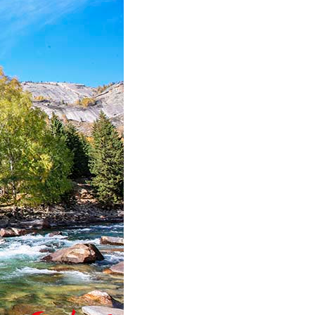
عر
국어
tsch
uguês
ahili
iano
 тілі
าไทย
 Melayu