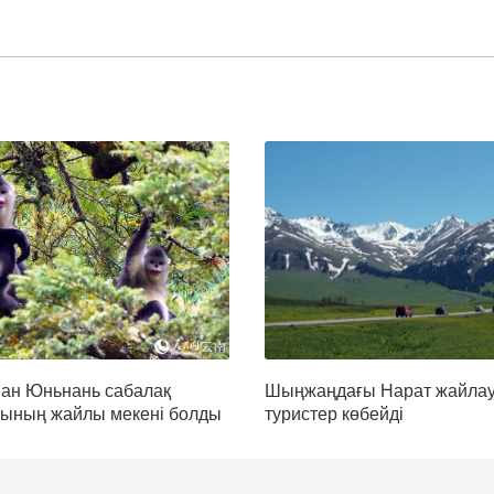
ан Юньнань сабалақ
Шыңжаңдағы Нарат жайла
ының жайлы мекені болды
туристер көбейді