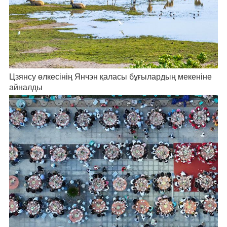
Цзянсу өлкесінің Янчэн қаласы бұғылардың мекеніне
айналды