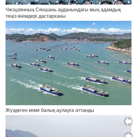
Чжэцзянның Сяншань ауданындағы мың адамдық
теңіз өнімдері дастарханы
Жүздеген кеме балық аулауға аттанды