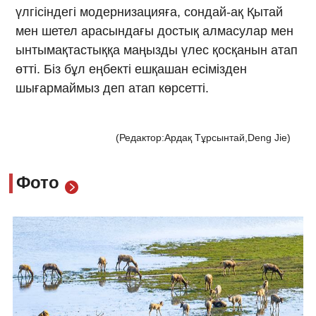
үлгісіндегі модернизацияға, сондай-ақ Қытай
мен шетел арасындағы достық алмасулар мен
ынтымақтастыққа маңызды үлес қосқанын атап
өтті. Біз бұл еңбекті ешқашан есімізден
шығармаймыз деп атап көрсетті.
(Редактор:Ардақ Тұрсынтай,Deng Jie)
Фото