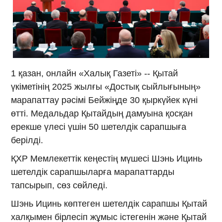
1 қазан, онлайн «Халық Газеті» -- Қытай
үкіметінің 2025 жылғы «Достық сыйлығының»
марапаттау рәсімі Бейжіңде 30 қыркүйек күні
өтті. Медальдар Қытайдың дамуына қосқан
ерекше үлесі үшін 50 шетелдік сарапшыға
берілді.
ҚХР Мемлекеттік кеңестің мүшесі Шэнь Ицинь
шетелдік сарапшыларға марапаттарды
тапсырып, сөз сөйледі.
Шэнь Ицинь көптеген шетелдік сарапшы Қытай
халқымен бірлесіп жұмыс істегенін және Қытай