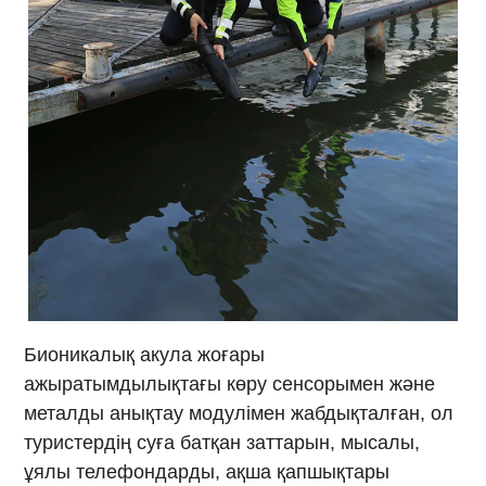
Бионикалық акула жоғары
ажыратымдылықтағы көру сенсорымен және
металды анықтау модулімен жабдықталған, ол
туристердің суға батқан заттарын, мысалы,
ұялы телефондарды, ақша қапшықтары