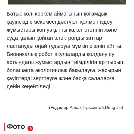
Батыс көлі көркем аймағының қоғамдық
қауіпсіздік мекемесі дәстүрлі қолмен іздеу
жұмыстары көп уақытты қажет ететінін және
суда қалып қойған электронды заттар
ластануды оңай тудыруы мүмкін екенін айтты.
Бионикалық робот акулаларды қолдану су
астындағы жұмыстардың тиімділігін арттырып,
болашақта экологиялық бақылауға, жасырын
қауіптерді зерттеуге және басқа салаларға
дейін кеңейтіледі.
(Редактор:Ардақ Тұрсынтай,Deng Jie)
Фото