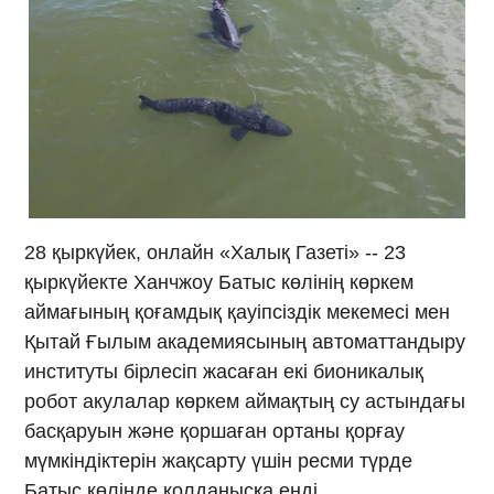
28 қыркүйек, онлайн «Халық Газеті» -- 23
қыркүйекте Ханчжоу Батыс көлінің көркем
аймағының қоғамдық қауіпсіздік мекемесі мен
Қытай Ғылым академиясының автоматтандыру
институты бірлесіп жасаған екі бионикалық
робот акулалар көркем аймақтың су астындағы
басқаруын және қоршаған ортаны қорғау
мүмкіндіктерін жақсарту үшін ресми түрде
Батыс көлінде қолданысқа енді.