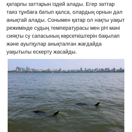
қатарлы заттарын іздей алады. Егер заттар
таяз тұнбаға батып қалса, олардың орнын дәл
анықтай алады. Сонымен қатар ол нақты уақыт
режимінде судың температурасы мен рH мәні
сияқты су сапасының көрсеткіштерін бақылап
және ауытқулар анықталған жағдайда
уақытылы ескерту жасайды.