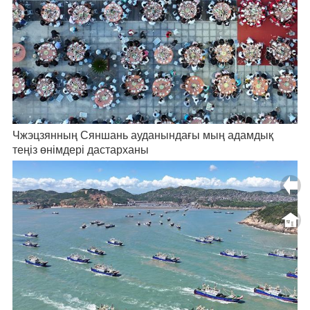
Чжэцзянның Сяншань ауданындағы мың адамдық
теңіз өнімдері дастарханы