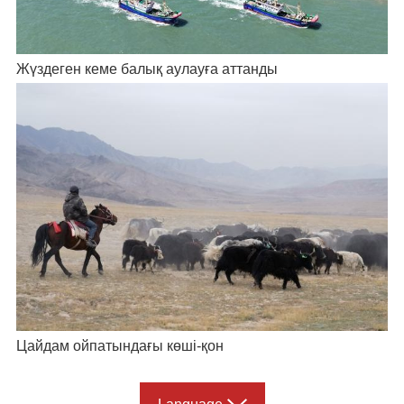
Жүздеген кеме балық аулауға аттанды
Цайдам ойпатындағы көші-қон