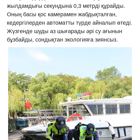
жылдамдығы секундына 0,3 метрді құрайды.
Оның басы қос камерамен жабдықталған,
кедергілерден автоматты түрде айналып өтеді.
Жүзгенде шуды аз шығарады әрі су ағынын
бұзбайды, сондықтан экологияға зиянсыз.