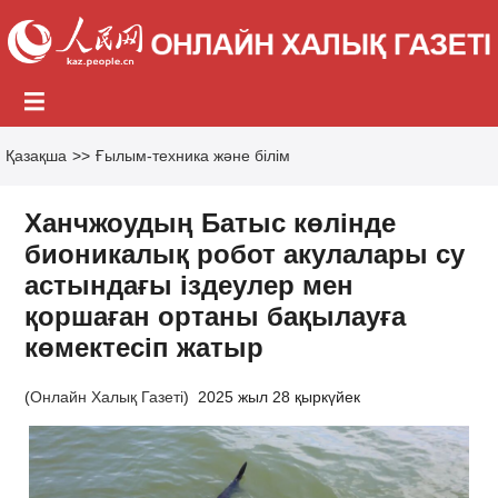
Қазақша
>>
Ғылым-техника және білім
Ханчжоудың Батыс көлінде
бионикалық робот акулалары су
астындағы іздеулер мен
қоршаған ортаны бақылауға
көмектесіп жатыр
(
Онлайн Халық Газеті
)
2025 жыл 28 қыркүйек