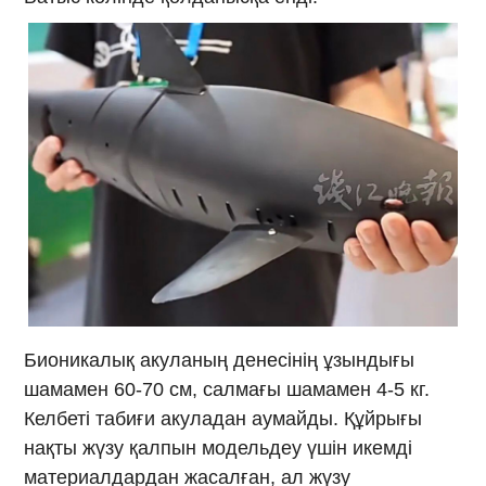
Бионикалық акуланың денесінің ұзындығы
шамамен 60-70 см, салмағы шамамен 4-5 кг.
Келбеті табиғи акуладан аумайды. Құйрығы
нақты жүзу қалпын модельдеу үшін икемді
материалдардан жасалған, ал жүзу