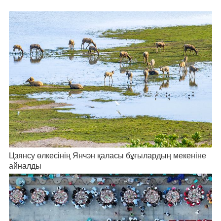
Цзянсу өлкесінің Янчэн қаласы бұғылардың мекеніне
айналды