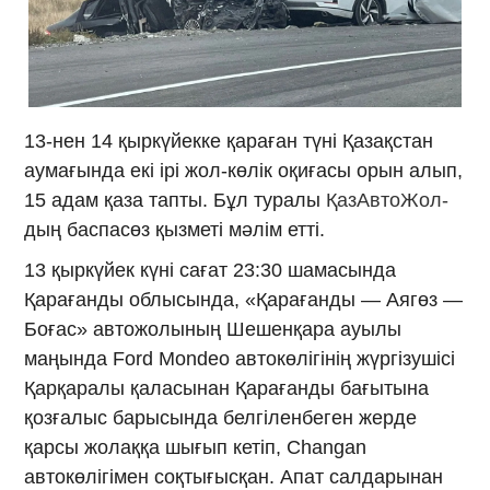
13-нен 14 қыркүйекке қараған түні Қазақстан
аумағында екі ірі жол-көлік оқиғасы орын алып,
15 адам қаза тапты. Бұл туралы
ҚазАвтоЖол-
дың баспасөз қызметі мәлім етті.
13 қыркүйек күні сағат 23:30 шамасында
Қарағанды облысында, «Қарағанды — Аягөз —
Боғас» автожолының Шешенқара ауылы
маңында Ford Mondeo автокөлігінің жүргізушісі
Қарқаралы қаласынан Қарағанды бағытына
қозғалыс барысында белгіленбеген жерде
қарсы жолаққа шығып кетіп, Changan
автокөлігімен соқтығысқан. Апат салдарынан