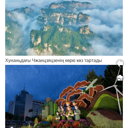
Хунаньдағы Чжанцзяцзенің көркі көз тартады