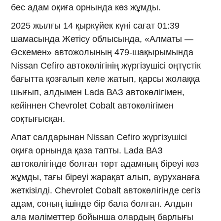
бес адам оқиға орнында көз жұмды.
2025 жылғы 14 қыркүйек күні сағат 01:39
шамасында Жетісу облысында, «Алматы —
Өскемен» автожолының 479-шақырымында
Nissan Cefiro автокөлігінің жүргізушісі оңтүстік
бағытта қозғалып келе жатып, қарсы жолаққа
шығып, алдымен Lada ВАЗ автокөлігімен,
кейіннен Chevrolet Cobalt автокөлігімен
соқтығысқан.
Апат салдарынан Nissan Cefiro жүргізушісі
оқиға орнында қаза тапты. Lada ВАЗ
автокөлігінде болған төрт адамның біреуі көз
жұмды, тағы біреуі жарақат алып, ауруханаға
жеткізілді. Chevrolet Cobalt автокөлігінде сегіз
адам, соның ішінде бір бала болған. Алдын
ала мәліметтер бойынша олардың барлығы