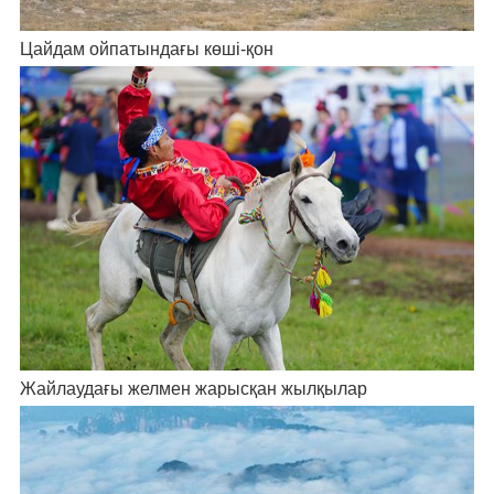
Цайдам ойпатындағы көші-қон
Жайлаудағы желмен жарысқан жылқылар