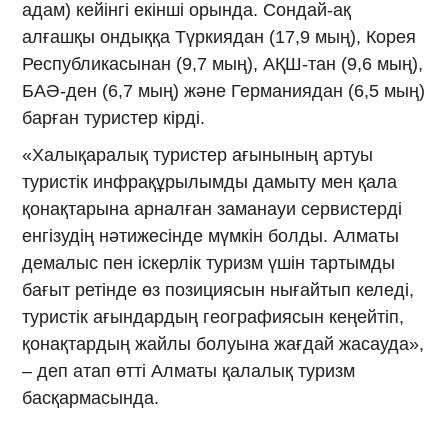
адам) кейінгі екінші орында. Сондай-ақ
алғашқы ондыққа Түркиядан (17,9 мың), Корея
Республикасынан (9,7 мың), АҚШ-тан (9,6 мың),
БАӘ-ден (6,7 мың) және Германиядан (6,5 мың)
барған туристер кірді.
«Халықаралық туристер ағынының артуы
туристік инфрақұрылымды дамыту мен қала
қонақтарына арналған заманауи сервистерді
енгізудің нәтижесінде мүмкін болды. Алматы
демалыс пен іскерлік туризм үшін тартымды
бағыт ретінде өз позициясын нығайтып келеді,
туристік ағындардың географиясын кеңейтіп,
қонақтардың жайлы болуына жағдай жасауда»,
– деп атап өтті Алматы қалалық туризм
басқармасында.