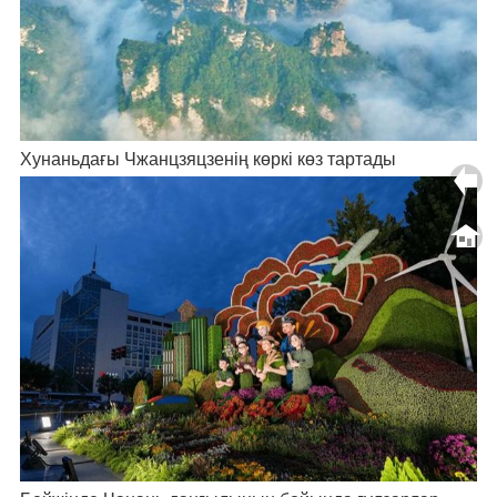
Хунаньдағы Чжанцзяцзенің көркі көз тартады