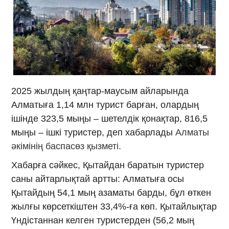
2025 жылдың қаңтар-маусым айларында
Алматыға 1,14 млн турист барған, олардың
ішінде 323,5 мыңы – шетелдік қонақтар, 816,5
мыңы – ішкі туристер, деп хабарлады
Алматы
әкімінің баспасөз қызметі.
Хабарға сәйкес, Қытайдан баратын туристер
саны айтарлықтай артты: Алматыға осы
Қытайдың 54,1 мың азаматы барды, бұл өткен
жылғы көрсеткіштен 33,4%-ға көп. Қытайлықтар
Үндістаннан келген туристерден (56,2 мың