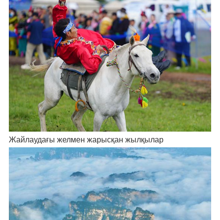
Жайлаудағы желмен жарысқан жылқылар