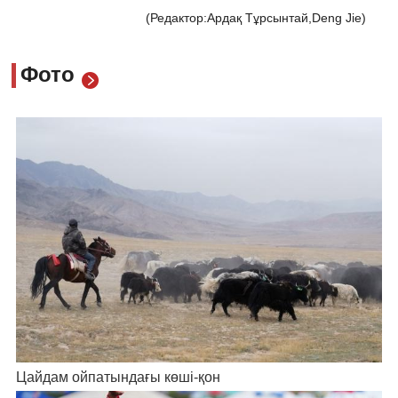
(Редактор:Ардақ Тұрсынтай,Deng Jie)
Фото
Цайдам ойпатындағы көші-қон